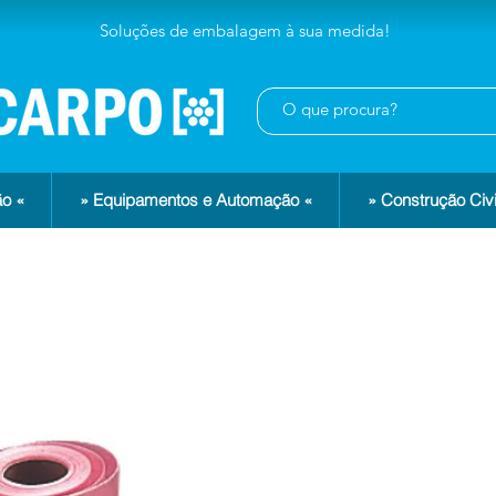
Soluções de embalagem à sua medida!
o «
» Equipamentos e Automação «
» Construção Civi