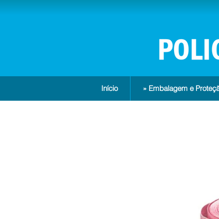
Início
» Embalagem e Proteçã