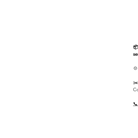
📦
se
💠
✂
Co
