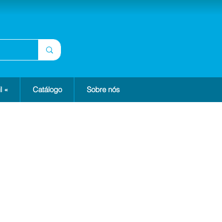
l «
Catálogo
Sobre nós