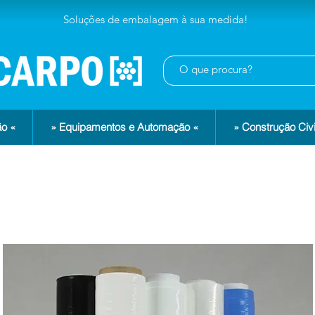
Soluções de embalagem à sua medida!
o «
» Equipamentos e Automação «
» Construção Civi