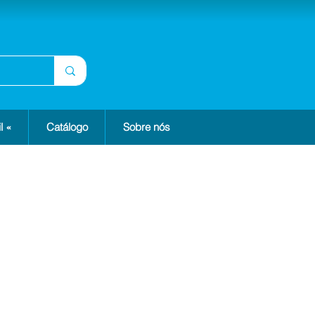
l «
Catálogo
Sobre nós