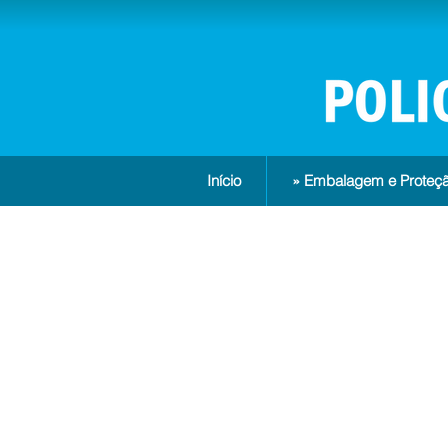
Início
» Embalagem e Proteçã