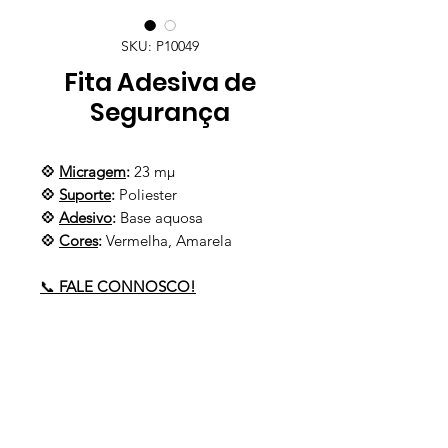
SKU: P10049
Fita Adesiva de
Segurança
💠
Micragem
:
23 mμ
💠
Suporte
:
Poliester
💠
Adesivo
:
Base aquosa
💠
Cores
:
Vermelha, Amarela
📞
FALE CONNOSCO!
Precisa de ajuda?