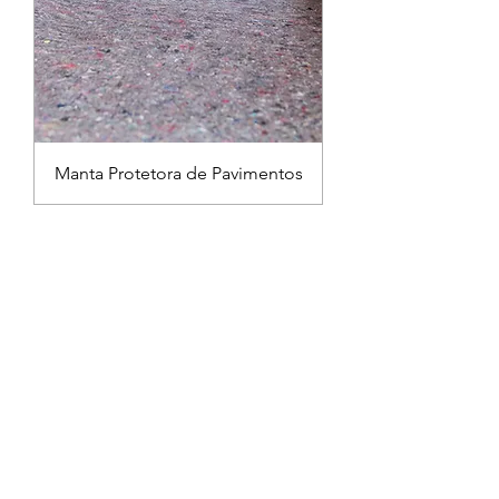
Manta Protetora de Pavimentos
Precisa de ajuda?
Envie-nos um email para
comercial
@policarpo.pt
ou ligue-nos:
(+351)
234 189 575
(Chamada para a
rede
fixa)