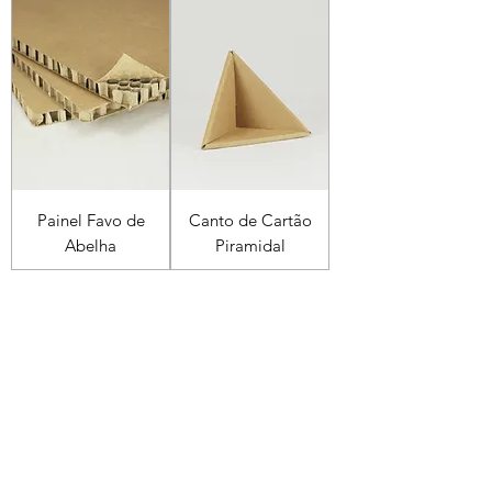
Painel Favo de
Canto de Cartão
Abelha
Piramidal
Precisa de ajuda?
Envie-nos um email para
comercial
@policarpo.pt