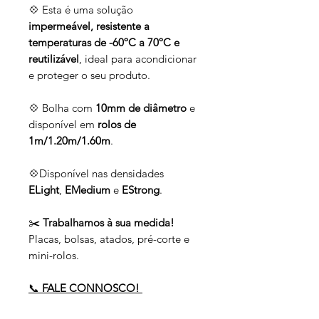
💠 Esta é uma solução
impermeável, resistente a
temperaturas de -60ºC a 70ºC e
reutilizável
, ideal para acondicionar
e proteger o seu produto.
💠 Bolha com
10mm de diâmetro
e
disponível em
rolos de
1m/1.20m/1.60m
.
💠Disponível nas densidades
ELight
,
EMedium
e
EStrong
.
✂️
Trabalhamos à sua medida!
Placas, bolsas, atados, pré-corte e
mini-rolos.
📞
FALE CONNOSCO!