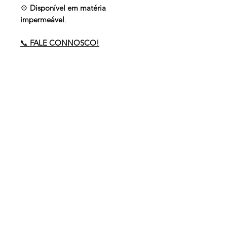
💠
Disponível em matéria
impermeável
.
📞
FALE CONNOSCO!
Precisa de ajuda?
Envie-nos um email para
comercial
@policarpo.pt
ou ligue-nos:
(+351)
234 189 575
(Chamada para a
rede
fixa)
Acompanhe-nos nas redes!