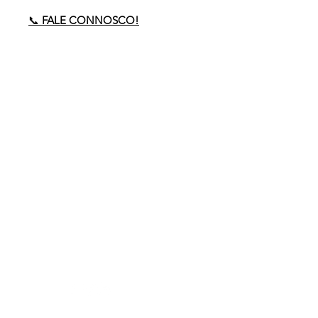
📞
FALE CONNOSCO!
Precisa de ajuda?
Envie-nos um email para
comercial
@policarpo.pt
ou ligue-nos:
(+351)
234 189 575
(Chamada para a
rede
fixa)
Acompanhe-nos nas redes!