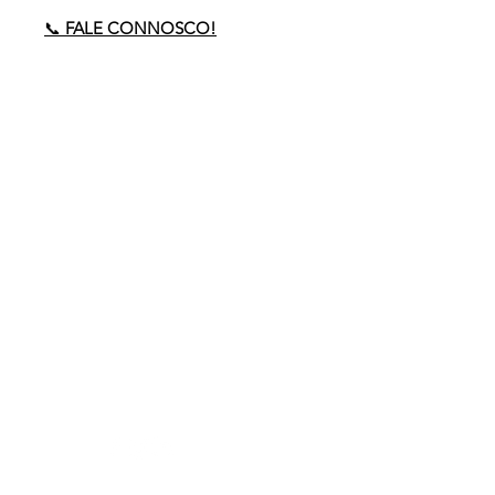
📞
FALE CONNOSCO!
Precisa de ajuda?
Envie-nos um email para
comercial
@policarpo.pt
ou ligue-nos:
(+351)
234 189 575
(Chamada para a
rede
fixa)
Acompanhe-nos nas redes!