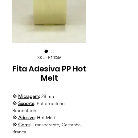
SKU: P10046
Fita Adesiva PP Hot
Melt
💠
Micragem
:
28 mμ
💠
Suporte
:
Polipropileno
Biorientado
💠
Adesivo
:
Hot Melt
💠
Cores
:
Transparente, Castanha,
Branca