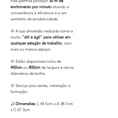
Flex permite produzir
30 m de
enchimento por minuto
aliando a
conveniência à eficiência e a um
aumento da produtividade.
💠 A sua dimensão reduzida torna-a
muito
"útil e ágil" para utilizar em
qualquer estação de trabalho
, com
mais ou menos espaço.
💠 Estão disponíveis rolos de
400cm
ou
800cm
de largura e vários
diâmetros de bolha.
💠 Serviço pós-venda, instalação e
formação.
📐
Dimensões:
L 44.5cm x A 38.1cm
x C 67.3cm