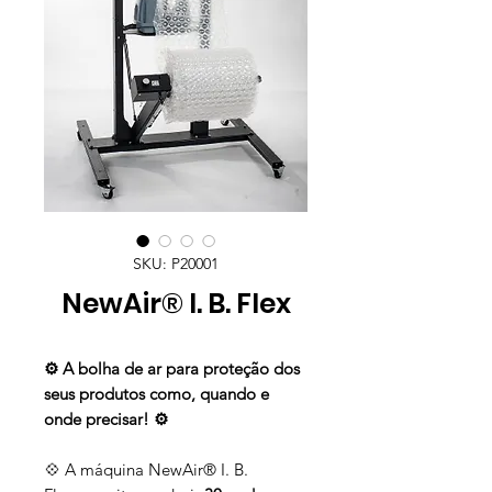
SKU: P20001
NewAir® I. B. Flex
⚙️ A bolha de ar para proteção dos
seus produtos como, quando e
onde precisar! ⚙️
💠 A máquina NewAir® I. B.