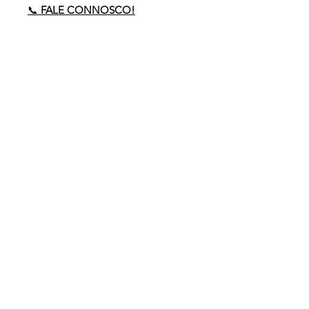
📞
FALE CONNOSCO!
Precisa de ajuda?
Envie-nos um email para
comercial
@policarpo.pt
ou ligue-nos:
(+351)
234 189 575
(Chamada para a
rede
fixa)
Acompanhe-nos nas redes!