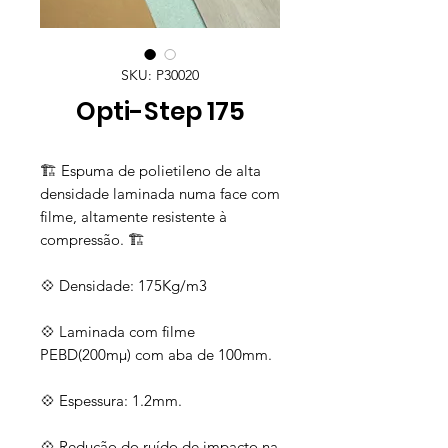
SKU: P30020
Opti-Step 175
🏗️ Espuma de polietileno de alta
densidade laminada numa face com
filme, altamente resistente à
compressão. 🏗️
💠 Densidade: 175Kg/m3
💠 Laminada com filme
PEBD(200mμ) com aba de 100mm.
💠 Espessura: 1.2mm.
💠 Redução do ruído de impacto na