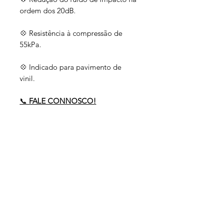
ordem dos 20dB.
💠 Resistência à compressão de
55kPa.
💠 Indicado para pavimento de
vinil.
📞
FALE CONNOSCO!
Precisa de ajuda?
Envie-nos um email para
comercial
@policarpo.pt