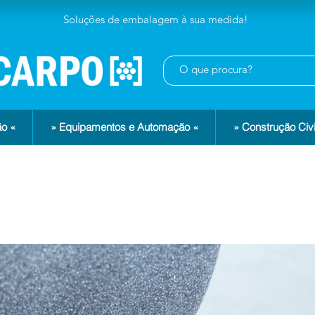
Soluções de embalagem à sua medida!
o «
» Equipamentos e Automação «
» Construção Civi