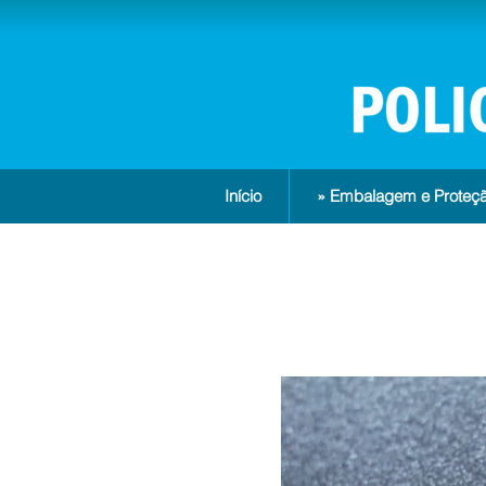
Início
» Embalagem e Proteçã