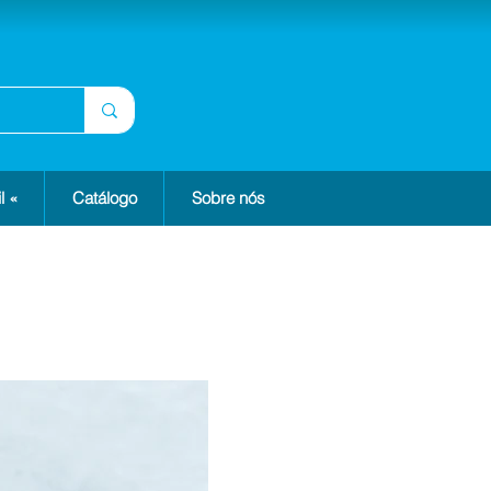
l «
Catálogo
Sobre nós