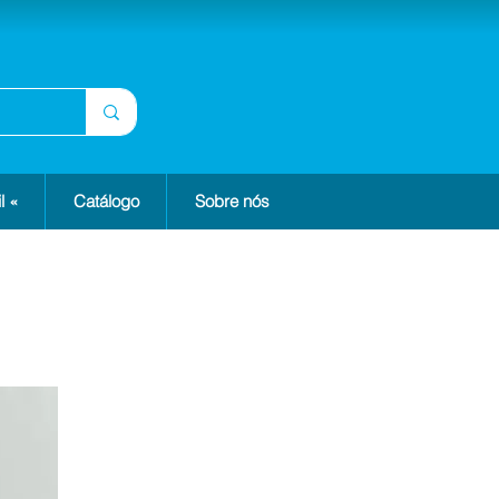
l «
Catálogo
Sobre nós