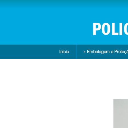
Início
» Embalagem e Proteçã