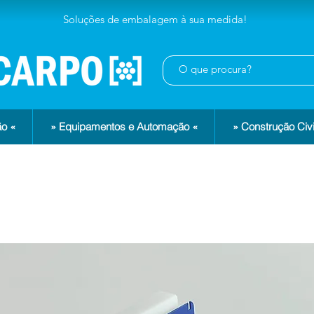
Soluções de embalagem à sua medida!
o «
» Equipamentos e Automação «
» Construção Civi