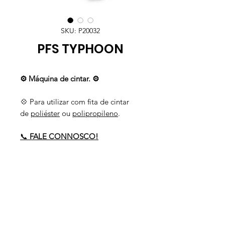
SKU: P20032
PFS TYPHOON
⚙️ Máquina de cintar. ⚙️
💠 Para utilizar com fita de cintar
de
poliéster
ou
polipropileno
.
📞
FALE CONNOSCO!
Precisa de ajuda?