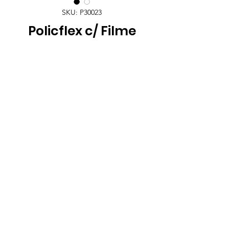
SKU: P30023
Policflex c/ Filme
Precisa de ajuda?
Envie-nos um email para
comercial
@policarpo.pt
ou ligue-nos:
(+351)
234 189 575
(Chamada para a
rede
fixa)
Acompanhe-nos nas redes!