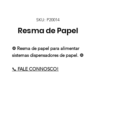
SKU: P20014
Resma de Papel
⚙️ Resma de papel para alimentar
sistemas dispensadores de papel. ⚙️
📞
FALE CONNOSCO!
Precisa de ajuda?
Envie-nos um email para