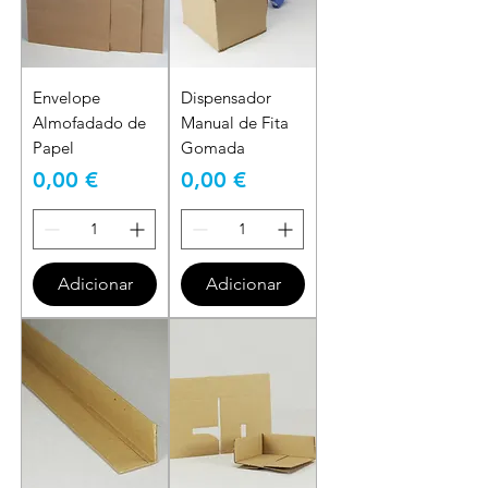
Envelope
Dispensador
Almofadado de
Manual de Fita
Papel
Gomada
Preço
Preço
0,00 €
0,00 €
Adicionar
Adicionar