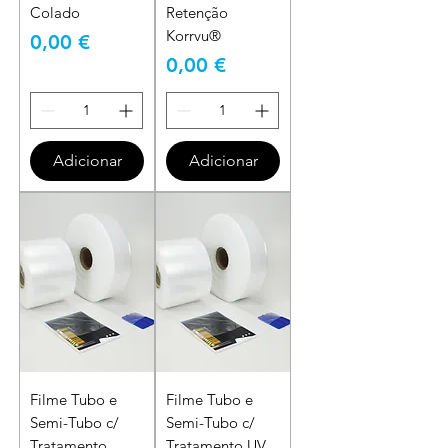
Colado
Retenção
Korrvu®
Preço
0,00 €
Preço
0,00 €
Adicionar
Adicionar
Filme Tubo e
Filme Tubo e
Semi-Tubo c/
Semi-Tubo c/
Tratamento
Tratamento UV