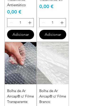
Antiestático
Preço
0,00 €
Preço
0,00 €
Adicionar
Adicionar
Bolha de Ar
Bolha de Ar
Aircap® c/ Filme
Aircap® c/ Filme
Transparente
Branco